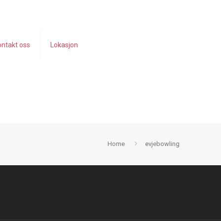
ontakt oss
Lokasjon
Home
evjebowling